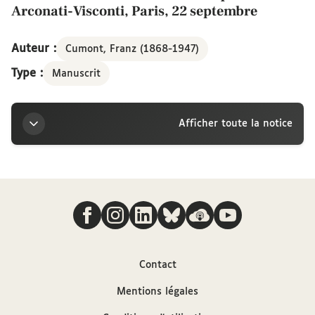
Arconati-Visconti, Paris, 22 septembre
Auteur :
Cumont, Franz (1868-1947)
Type :
Manuscrit
Afficher toute la notice
Titre
Nous suivre
Lettre de Franz Cumont à la marquise Arconati-
Visconti, Paris, 22 septembre
Auteur
Contact
Mentions légales
Cumont, Franz (1868-1947)