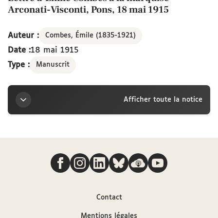
Arconati-Visconti, Pons, 18 mai 1915
Auteur :
Combes, Émile (1835-1921)
Date :
18 mai 1915
Type :
Manuscrit
Afficher toute la notice
Titre
Nous suivre
Lettre d’Émile Combes à la marquise Arconati-
Visconti, Pons, 18 mai 1915
Auteur
Contact
Mentions légales