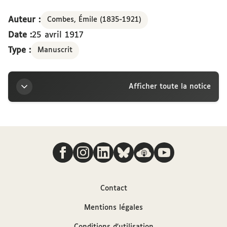
Auteur :
Combes, Émile (1835-1921)
Date :
25 avril 1917
Type :
Manuscrit
Afficher toute la notice
Titre
Nous suivre
Lettre d’Émile Combes à la marquise Arconati-
Visconti, Pons, 25 avril 1917
Auteur
Contact
Mentions légales
Combes, Émile (1835-1921)