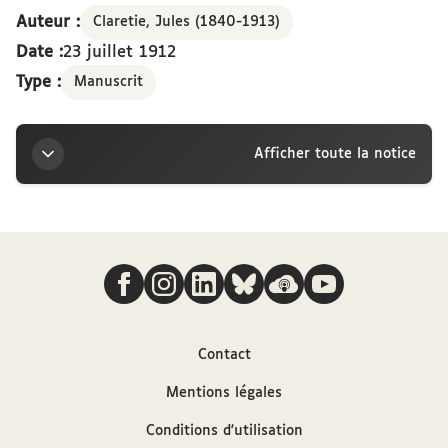
Auteur :
Claretie, Jules (1840-1913)
Date :
23 juillet 1912
Type :
Manuscrit
Afficher toute la notice
Titre
Nous suivre
Lettre de Jules Claretie à la marquise Arconati-
Visconti, Saint-Pierre-du-Vauvray, 23 juillet [1912]
Auteur
Contact
Mentions légales
Claretie, Jules (1840-1913)
Conditions d'utilisation