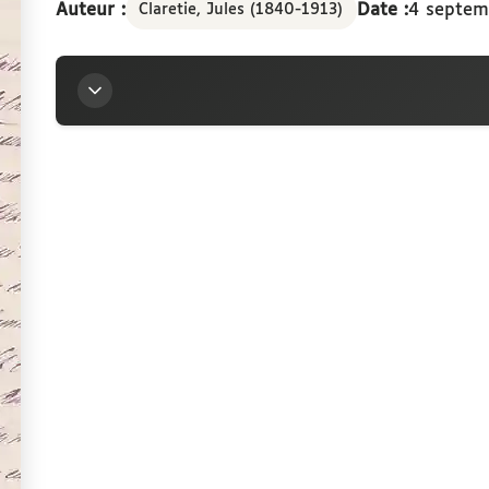
Auteur :
Date :
4 septem
Claretie, Jules (1840-1913)
Titre
Lettre de Jules Claretie à la marquise Arconati-Vi
Auteur
Claretie, Jules (1840-1913)
Contributeur
Arconati-Visconti, Marie-Louise (1840-1923)