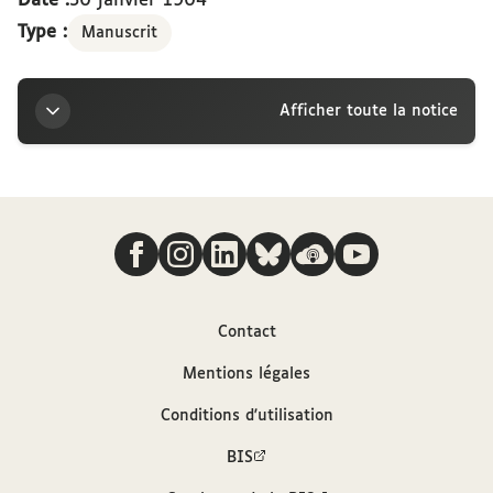
Date :
30 janvier 1904
Type :
Manuscrit
Afficher toute la notice
Titre
Nous suivre
Lettre de Jules Claretie à la marquise Arconati-
Visconti, 30 janvier [1904]
Auteur
Contact
Mentions légales
Claretie, Jules (1840-1913)
Conditions d'utilisation
Contributeur
BIS