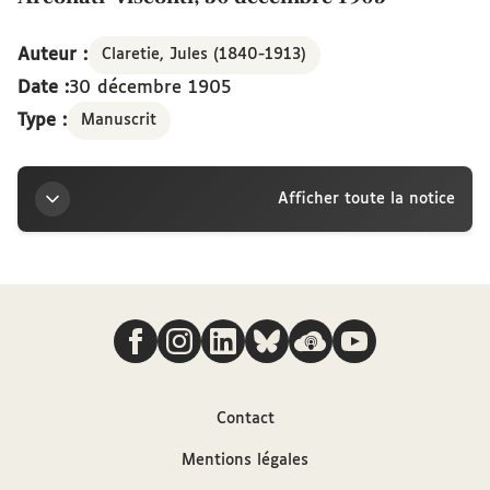
Auteur :
Claretie, Jules (1840-1913)
Date :
30 décembre 1905
Type :
Manuscrit
Afficher toute la notice
Titre
Nous suivre
Lettre de Jules Claretie à la marquise Arconati-
Visconti, 30 décembre 1905
Auteur
Contact
Mentions légales
Claretie, Jules (1840-1913)