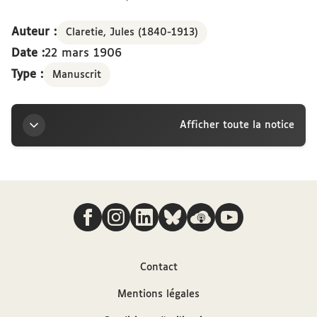
Auteur :
Claretie, Jules (1840-1913)
Date :
22 mars 1906
Type :
Manuscrit
Afficher toute la notice
Titre
Nous suivre
Lettre de Jules Claretie à la marquise Arconati-
Visconti, 22 mars 1906
Auteur
Contact
Mentions légales
Claretie, Jules (1840-1913)