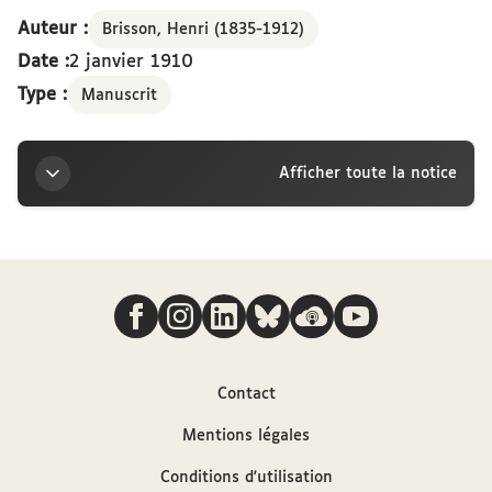
Auteur :
Brisson, Henri (1835-1912)
Date :
2 janvier 1910
Type :
Manuscrit
Afficher toute la notice
Titre
Nous suivre
Lettre de Henri Brisson à la marquise Arconati-
Visconti, Paris, 2 janvier 1910
Auteur
Contact
Mentions légales
Brisson, Henri (1835-1912)
Conditions d'utilisation