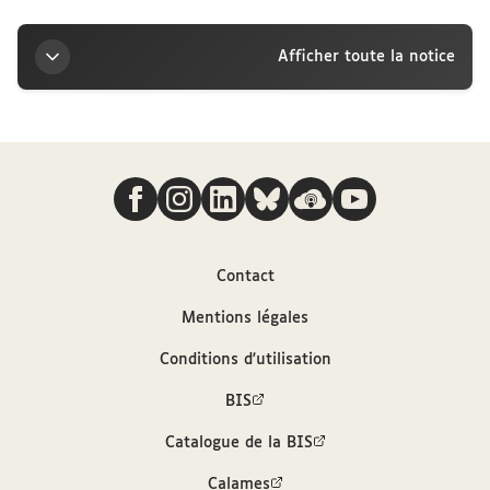
Afficher toute la notice
Titre
Nous suivre
Lettre de la marquise Arconati-Visconti à Paul
Appell, 14 juillet
Auteur
Contact
Mentions légales
Arconati-Visconti, Marie-Louise (1840-1923)
Conditions d'utilisation
Contributeur
BIS
Catalogue de la BIS
Appell, Paul (1855-1930)
Calames