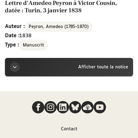
Lettre d'Amedeo Peyron à Victor Cousin,
datée : Turin, 3 janvier 1838
Auteur :
Peyron, Amedeo (1785-1870)
Date :
1838
Type :
Manuscrit
Afficher toute la notice
Titre
Nous suivre
Lettre d'Amedeo Peyron à Victor Cousin, datée :
Turin, 3 janvier 1838
Auteur
Contact