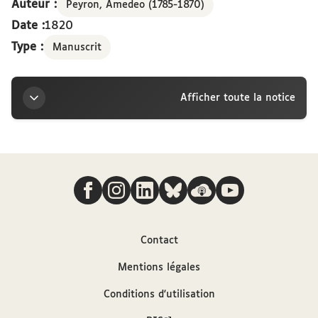
Auteur :
Peyron, Amedeo (1785-1870)
Date :
1820
Type :
Manuscrit
Afficher toute la notice
Titre
Nous suivre
Lettre d'Amedeo Peyron à Victor Cousin, datée :
Turin, 15 septembre 1820
Auteur
Contact
Mentions légales
Peyron, Amedeo (1785-1870)
Conditions d'utilisation