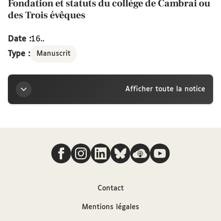
Fondation et statuts du collège de Cambrai ou
des Trois évêques
Date :
16..
Type :
Manuscrit
Afficher toute la notice
Titre
Nous suivre
Fondation et statuts du collège de Cambrai ou des
Trois évêques
Sources
Contact
Mentions légales
Description hiérarchisée dans le catalogue