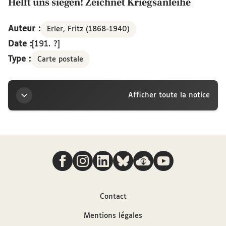
Helft uns siegen! Zeichnet Kriegsanleihe
Auteur :
Erler, Fritz (1868-1940)
Date :
[191. ?]
Type :
Carte postale
Afficher toute la notice
Titre
Nous suivre
Helft uns siegen! Zeichnet Kriegsanleihe
Auteur
Contact
Erler, Fritz (1868-1940)
Mentions légales