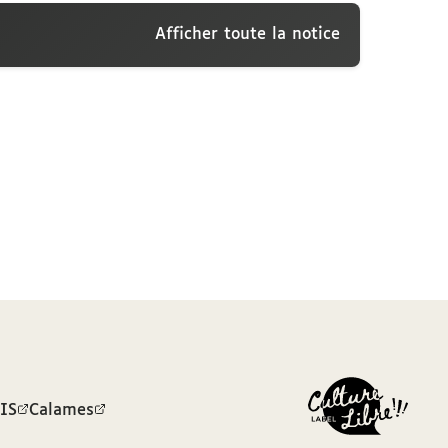
Afficher toute la notice
e
onne, cote : ESTAMPES 90 Pièce 96
e des archives et manuscrits Calames
BIS
Calames