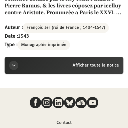
Pierre Ramus, & les livres cõposez par icelluy
contre Aristote. Pronuncée a Paris le XXVI. de
mars. 1543. Avant Pasques.
Auteur :
François Ier (roi de France ; 1494-1547)
Date :
1543
Type :
Monographie imprimée
Afficher toute la notice
Titre
Nous suivre
Sentence donnee par le Roy contre maistre Pierre
Ramus, & les livres cõposez par icelluy contre
Aristote. Pronuncée a Paris le XXVI. de mars. 1543.
Avant Pasques.
Contact