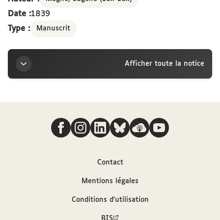
Date :
1839
Type :
Manuscrit
Afficher toute la notice
Titre
Nous suivre
Lettre autographe d'Eugène Magne à Joseph-Victor
Le Clerc, datée : Paris, 1er septembre 1839
Auteur
Contact
Mentions légales
Magne, Eugène (18..-18..)
Conditions d'utilisation
Contributeur
BIS