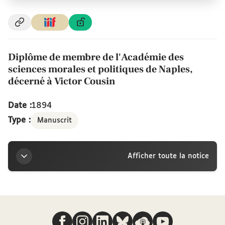
Diplôme de membre de l'Académie des
sciences morales et politiques de Naples,
décerné à Victor Cousin
Date :
1894
Type :
Manuscrit
Afficher toute la notice
Titre
Nous suivre
Diplôme de membre de l'Académie des sciences