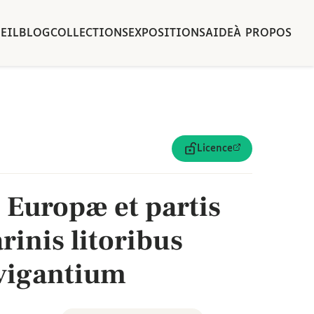
EIL
BLOG
COLLECTIONS
EXPOSITIONS
AIDE
À PROPOS
Licence
s Europæ et partis
rinis litoribus
vigantium