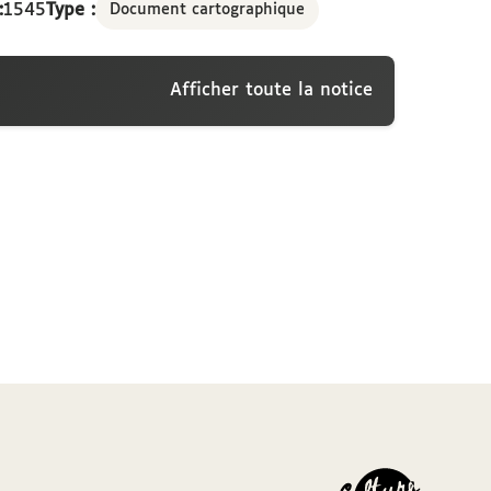
:
1545
Type :
Document cartographique
Afficher toute la notice
Africe cum marinis litoribus secundum cartam