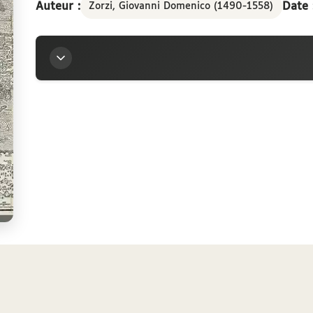
Auteur :
Date 
Zorzi, Giovanni Domenico (1490-1558)
Titre
Vera descriptio totius Europæ et partis Asie et 
navigantium
Auteur
Zorzi, Giovanni Domenico (1490-1558)
Contributeurs