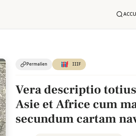
ACCU
Permalien
IIIF
Vera descriptio totiu
Asie et Africe cum ma
secundum cartam na