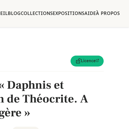
EIL
BLOG
COLLECTIONS
EXPOSITIONS
AIDE
À PROPOS
Licence
 « Daphnis et
n de Théocrite. A
gère »