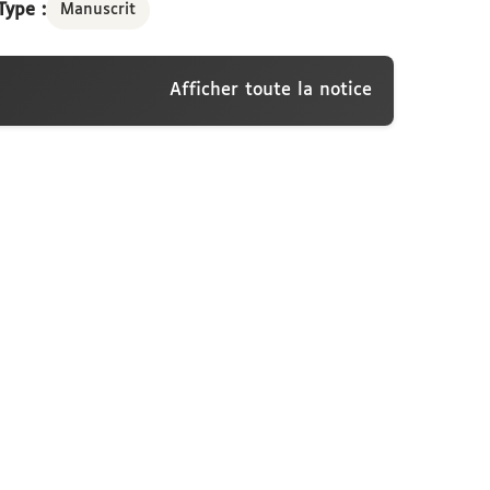
Type :
Manuscrit
Afficher toute la notice
mitation de Théocrite. A Madame de La