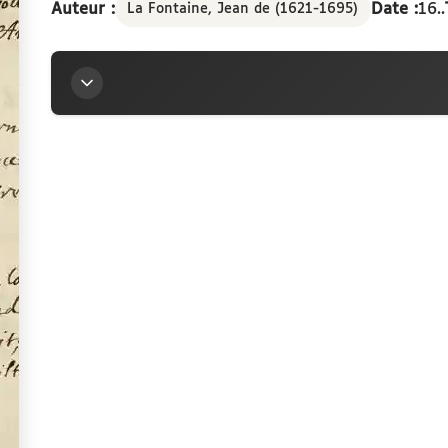
Auteur :
Date :
16..
La Fontaine, Jean de (1621-1695)
Titre
Vers de La Fontaine : « Daphnis et Alcimadure. I
Mésangère »
Auteur
La Fontaine, Jean de (1621-1695)
Contributeur