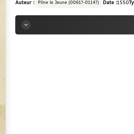
Auteur :
Date :
1550
Ty
Pline le Jeune (0061?-0114?)
Titre
C. Plinii Secundi Novocomensis de viris illustribus
commentariis illustratus. Quarta æditio
Auteur
Pline le Jeune (0061?-0114?)
Contributeurs