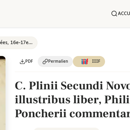
ACCU
Éditions scolaires annotées, 16e-17e siècles
PDF
Permalien
IIIF
C. Plinii Secundi Nov
illustribus liber, Phi
Poncherii commentarii
Quarta æditio