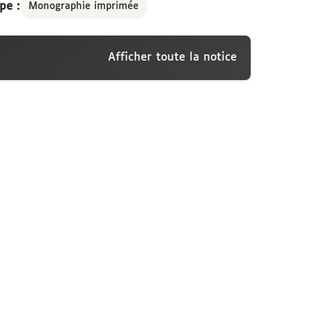
pe :
Monographie imprimée
Afficher toute la notice
 liber, Philippi Præpositi Poncherii