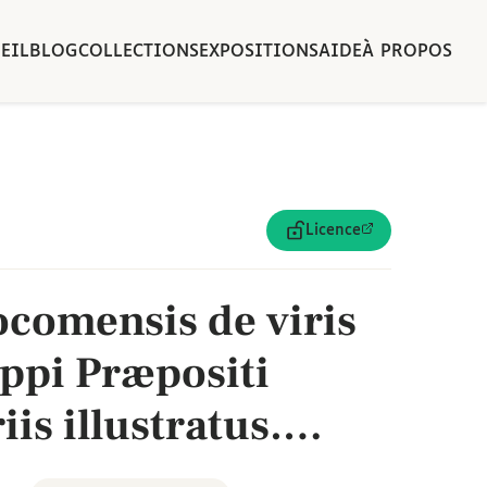
EIL
BLOG
COLLECTIONS
EXPOSITIONS
AIDE
À PROPOS
Licence
ocomensis de viris
lippi Præpositi
s illustratus.