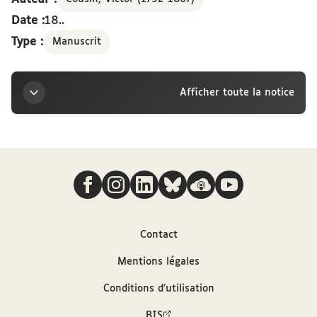
Date :
18..
Type :
Manuscrit
Afficher toute la notice
Titre
Nous suivre
Victor Cousin. Cours inédit et articles
philosophiques
Auteur
Contact
Mentions légales
Cousin, Victor (1792-1867)
Conditions d'utilisation
Contributeurs
BIS