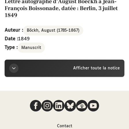
Lettre autographe d'August Boeckh à Jean-
François Boissonade, datée : Berlin, 3 juillet
1849
Auteur :
Böckh, August (1785-1867)
Date :
1849
Type :
Manuscrit
Afficher toute la notice
Titre
Nous suivre
Lettre autographe d'August Boeckh à Jean-François
Boissonade, datée : Berlin, 3 juillet 1849
Auteur
Contact