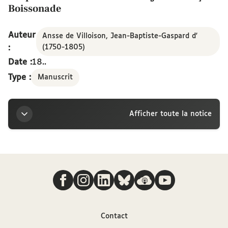
Boissonade
Auteur
Ansse de Villoison, Jean-Baptiste-Gaspard d'
:
(1750-1805)
Date :
18..
Type :
Manuscrit
Afficher toute la notice
Titre
Nous suivre
Lettre et notes autographes de Jean-Baptiste-
Gaspard d'Ansse de Villoison à Jean-François
Boissonade
Contact
Auteur