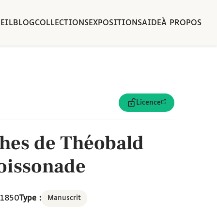
EIL
BLOG
COLLECTIONS
EXPOSITIONS
AIDE
À PROPOS
Licence
phes de Théobald
Boissonade
 1850
Type :
Manuscrit