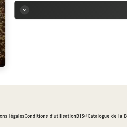
Titre
Trois lettres autographes de Théobald Fix à Jean-
Auteur
Fix, Théobald (1802-1874)
Contributeur
Boissonade, Jean-François (1774-1857)
ons légales
Conditions d'utilisation
BIS
Catalogue de la 
Sources