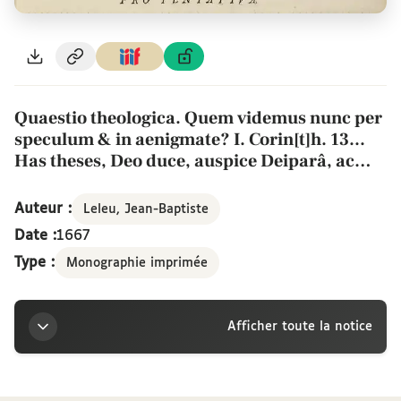
Quaestio theologica. Quem videmus nunc per
speculum & in aenigmate? I. Corin[t]h. 13...
Has theses, Deo duce, auspice Deiparâ, ac
praeside S.M.N. Mattia Huot doctore theologo
Parisiensi, tueri conabitur Joannes Baptista
Auteur :
Leleu, Jean-Baptiste
Leleu subdiaconus Ambianus, prior de La
Date :
1667
Rocheguillebault, die [29a] septembris, anno
Type :
Monographie imprimée
Domini 1667. à prima ad vesperam. In
Sorbona. Pro tentativa
Afficher toute la notice
Titre