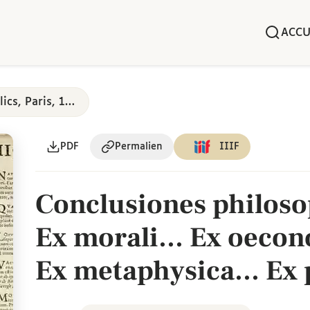
ACCU
Thèses et exercices publics, Paris, 17e-18e siècles
PDF
Permalien
IIIF
Conclusiones philosop
Ex morali... Ex oecono
Ex metaphysica... Ex 
Propugnabit, Deo asp