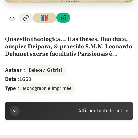
Quaestio theologica... Has theses, Deo duce,
auspice Deipara, & praeside S.M.N. Leonardo
Delamet sacrae facultatis Parisiensis è
societate regiae Navarrae doctore theologo,
insignis ac metropolitanae ecclesiae
Auteur :
Delecey, Gabriel
Parisiensis canonico, tueri conabitur Gabriel
Date :
1669
Delecey canonicus & diaconus Lingonensis,
Type :
Monographie imprimée
nec non sacrae facultatis Parisiensis
baccalaureus theologus die jovis 22. augusti
anno Domini 1669. ab octavâ ad sextam. In
Afficher toute la notice
Sorbona
Titre