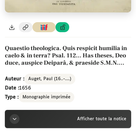
Quaestio theologica. Quis respicit humilia in
caelo & in terra? Psal. 112... Has theses, Deo
duce, auspice Deiparâ, & praeside S.M.N.
Joanne Labbé doctore theologo ac socio
Navarrico, propugnare conabitur Paulus
Auteur :
Auget, Paul (16..-....)
Auget Parisinus, prior Sanctae Mariae de
Date :
1656
Rouget, die [29] mensis januarii anno Domini
Type :
Monographie imprimée
1656, à meridie ad vesperam. In Sorbona. Pro
tentativa
Afficher toute la notice