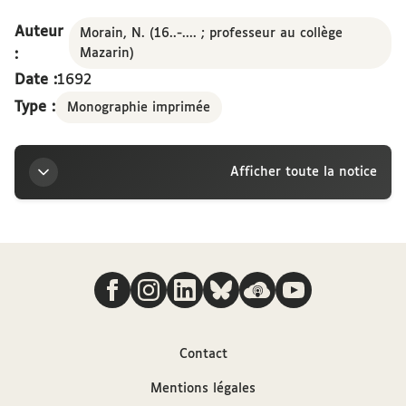
dedicaret, die XXIV august. M.DC.XCII
Auteur
Morain, N. (16..-.... ; professeur au collège
:
Mazarin)
Date :
1692
Type :
Monographie imprimée
Afficher toute la notice
Titre
Nous suivre
Ludovico Magno, cum ei post expugnatum
Namurcum illustrissimus abbas Camillus Le Tellier
de Louvois, theses philosophicas dedicaret, die XXIV
august. M.DC.XCII
Contact
Auteur
Mentions légales