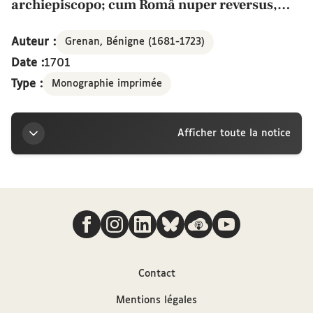
archiepiscopo; cum Româ nuper reversus,
orationi in honorem Philippi V. Hispaniarum
regis publice habitae adesset. In collegio
Auteur :
Grenan, Bénigne (1681-1723)
Sorbonae-Plessaeo. Ode
Date :
1701
Type :
Monographie imprimée
Afficher toute la notice
Titre
Nous suivre
Eminentissimo S. E. R. cardinali Ludovico Antonio de
Noailles, Parisiensium archiepiscopo; cum Româ
nuper reversus, orationi in honorem Philippi V.
Hispaniarum regis publice habitae adesset. In
Contact
collegio Sorbonae-Plessaeo. Ode
Mentions légales