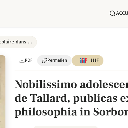
ACCU
Art oratoire et poésie scolaire dans les collèges parisiens, 17e-18e siècles
PDF
Permalien
IIIF
Nobilissimo adolesce
de Tallard, publicas 
philosophia in Sorbo
propugnanti