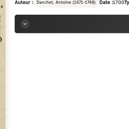
Auteur :
Date :
1700
Ty
Danchet, Antoine (1671-1748)
Titre
Nobilissimo adolescenti Josepho-Marie de Tallard,
Sorbonae-Plessaeo theses propugnanti
Auteur
Danchet, Antoine (1671-1748)
Contributeurs