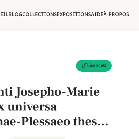
EIL
BLOG
COLLECTIONS
EXPOSITIONS
AIDE
À PROPOS
Licence
nti Josepho-Marie
ex universa
nae-Plessaeo theses