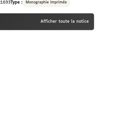
:
1693
Type :
Monographie imprimée
Afficher toute la notice
centio Fagon, archiatrorum comiti, primario