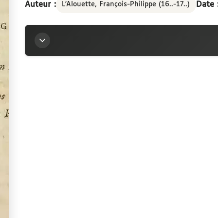
Auteur :
Date 
L'Alouette, François-Philippe (16..-17..)
Titre
Illustrissimo et nobilissimo viro DD. Guidoni Cres
christianissimi regis medico
Auteur
L'Alouette, François-Philippe (16..-17..)
Contributeur