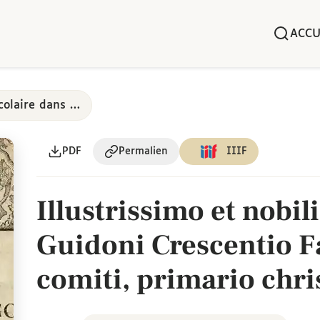
ACCU
Art oratoire et poésie scolaire dans les collèges parisiens, 17e-18e siècles
PDF
Permalien
IIIF
Illustrissimo et nobil
Guidoni Crescentio F
comiti, primario chri
medico