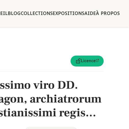
EIL
BLOG
COLLECTIONS
EXPOSITIONS
AIDE
À PROPOS
Licence
issimo viro DD.
agon, archiatrorum
stianissimi regis