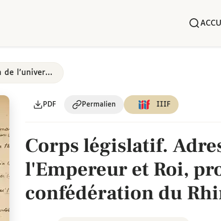
ACCU
Création et organisation de l’université impériale
PDF
Permalien
IIIF
Corps législatif. Adre
l'Empereur et Roi, pr
confédération du Rhin
corps législatif, dans