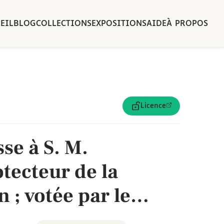
EIL
BLOG
COLLECTIONS
EXPOSITIONS
AIDE
À PROPOS
Licence
sse à S. M.
otecteur de la
 ; votée par le
 sa séance du 26