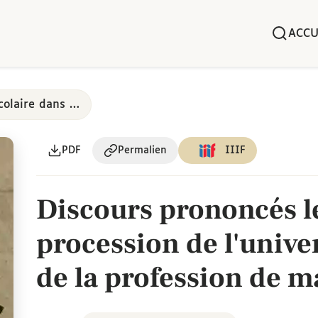
ACCU
Art oratoire et poésie scolaire dans les collèges parisiens, 17e-18e siècles
PDF
Permalien
IIIF
Discours prononcés le
procession de l'univer
de la profession de 
Marie de France