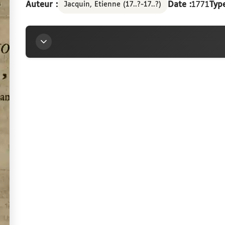
Auteur :
Date :
1771
Type
Jacquin, Etienne (17..?-17..?)
Titre
Discours prononcés le jour de la procession de l'un
madame Louise-Marie de France
Auteur
Jacquin, Etienne (17..?-17..?)
Contributeur