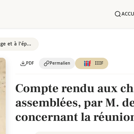
ACCU
L’université au Moyen Âge et à l’époque moderne
PDF
Permalien
IIIF
Compte rendu aux c
assemblées, par M. de
concernant la réunio
fondés dans les colle