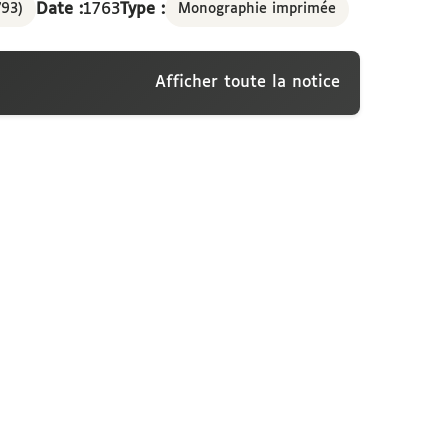
Date :
1763
Type :
793)
Monographie imprimée
e de Paris. Du 12
Afficher toute la notice
 L'Averdy, concernant la réunion des
rcice sis en la ville de Paris. Du 12