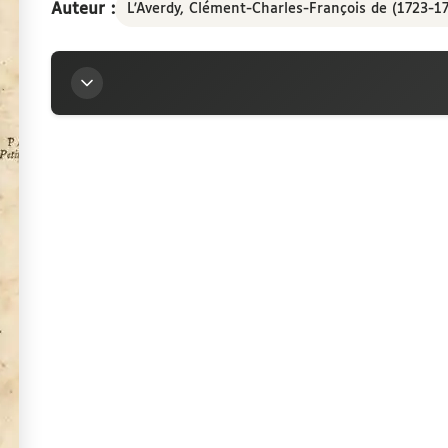
Auteur :
L'Averdy, Clément-Charles-François de (1723-1
exercice sis en la vill
novembre 1763
Titre
Compte rendu aux chambres assemblées, par M. de
boursiers fondés dans les colleges de non plein exe
novembre 1763
Auteur
L'Averdy, Clément-Charles-François de (1723-1793)
Contributeur