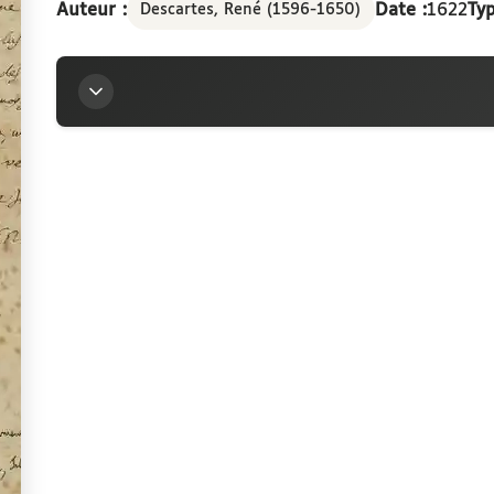
Auteur :
Date :
1622
Typ
Descartes, René (1596-1650)
vendre sans son cons
biens qu'il énumère
Titre
Promesse autographe signée de Descartes, par laqu
Descartes, conseiller du Roi au parlement de Bre
consentement certains biens qu'il énumère
Auteur
Descartes, René (1596-1650)
Contributeur