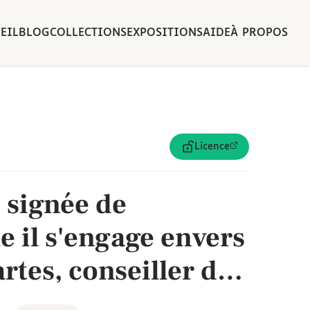
EIL
BLOG
COLLECTIONS
EXPOSITIONS
AIDE
À PROPOS
Licence
 signée de
e il s'engage envers
rtes, conseiller du
retagne, à ne point