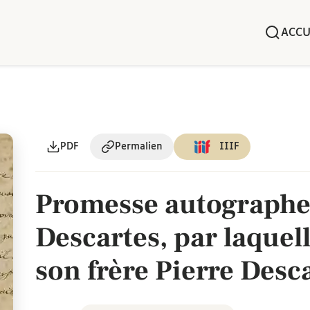
ACCU
PDF
Permalien
IIIF
Promesse autographe
Descartes, par laquell
son frère Pierre Desca
Roi au parlement de B