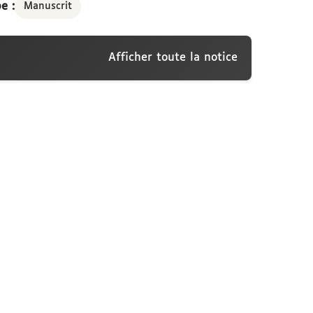
e :
Manuscrit
entement certains
Afficher toute la notice
elle il s'engage envers son frère Pierre
tagne, à ne point vendre sans son