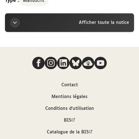
Type :
Manuscrit
Afficher toute la notice
Titre
Nous suivre
De notis ecclesiæ. Par A. Adam
Auteur
Contact
Adam, A.
Mentions légales
Conditions d'utilisation
Sources
BIS
Description hiérarchisée dans le catalogue
Catalogue de la BIS
des archives et manuscrits Calames