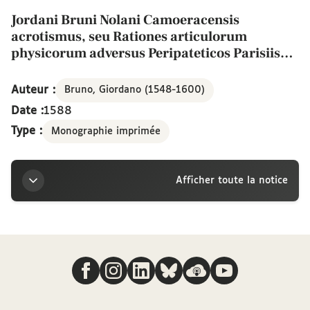
Jordani Bruni Nolani Camoeracensis
acrotismus, seu Rationes articulorum
physicorum adversus Peripateticos Parisiis
propositorum etc.
Auteur :
Bruno, Giordano (1548-1600)
Date :
1588
Type :
Monographie imprimée
Afficher toute la notice
Titre
Nous suivre
Jordani Bruni Nolani Camoeracensis acrotismus, seu
Rationes articulorum physicorum adversus
Peripateticos Parisiis propositorum etc.