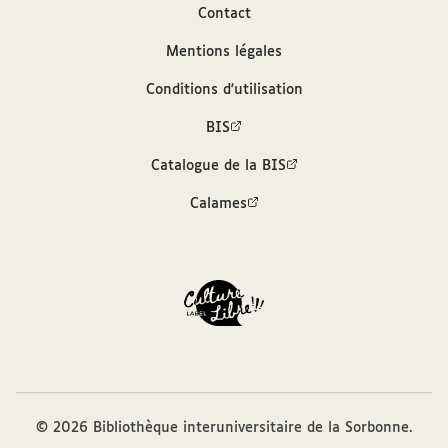
Contact
Auteurs
Mentions légales
Bruno, Giordano (1548-1600)
Conditions d'utilisation
Hennequin, Jean (15..-15..)
BIS
Catalogue de la BIS
Contributeur
Calames
Hardy-Mennil (Paris)
Sources
Description bibliographique (SUDOC)
Bibliothèque interuniversitaire de la
Sorbonne, cote : VCM 6= 5000
© 2026 Bibliothèque interuniversitaire de la Sorbonne.