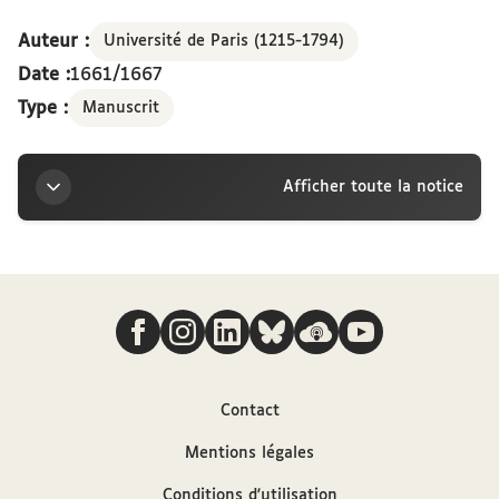
Auteur :
Université de Paris (1215-1794)
Date :
1661/1667
Type :
Manuscrit
Afficher toute la notice
Titre
Nous suivre
Conclusions de l'Université, 13 décembre 1661 - 28
décembre 1667
Auteur
Contact
Mentions légales
Université de Paris (1215-1794)
Conditions d'utilisation