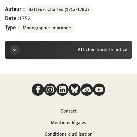
nom de Mrs les professeurs royaux, le 20
janvier 1752
Auteur :
Batteux, Charles (1713-1780)
Date :
1752
Type :
Monographie imprimée
Afficher toute la notice
Titre
Nous suivre
Traduction du discours sur la naissance de
monseigneur le duc de Bourgogne, prononcé dans la
salle du College royal de France, au nom de Mrs les
professeurs royaux, le 20 janvier 1752
Contact
Auteur
Mentions légales
Conditions d'utilisation