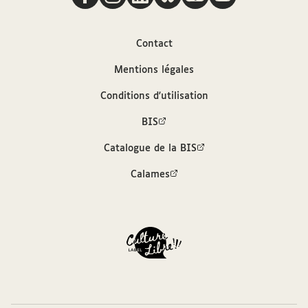
Auteur
Contact
Université de Paris (1215-1794)
Mentions légales
Conditions d'utilisation
Contributeur
BIS
Université de Paris (1215-
Catalogue de la BIS
1794). Bibliothèque
Calames
Sources
Description bibliographique (SUDOC)
Bibliothèque interuniversitaire de la
Sorbonne, cote : U 6= 37. Pièce 5